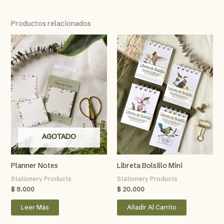
Productos relacionados
AGOTADO
Planner Notes
Libreta Bolsillo Mini
Stationery Products
Stationery Products
$
8.000
$
20.000
Leer Más
Añadir Al Carrito