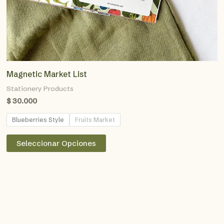
Magnetic Market List
Stationery Products
$
30.000
Blueberries Style
Fruits Market
Este
Seleccionar Opciones
producto
tiene
múltiples
variantes.
Las
opciones