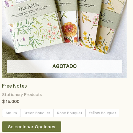
AGOTADO
Free Notes
Stationery Products
$
15.000
Autum
Green Bouquet
Rose Bouquet
Yellow Bouquet
Este
Seleccionar Opciones
producto