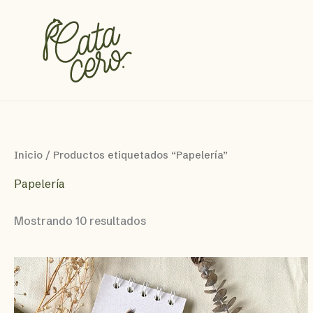
Ir
al
contenido
Inicio
/ Productos etiquetados “Papelería”
Papelería
Sorted
Mostrando 10 resultados
by
latest