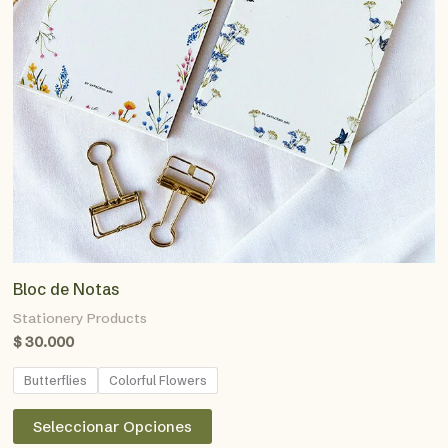
Bloc de Notas
Stationery Products
$
30.000
Butterflies
Colorful Flowers
Este
Seleccionar Opciones
producto