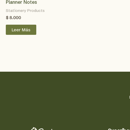
Planner Notes
Stationery Products
$
8.000
Leer Más
a