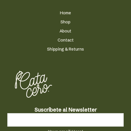
Home
Shop
About
Contact
Shipping & Returns
a
Suscríbete al Newsletter
l
a
l