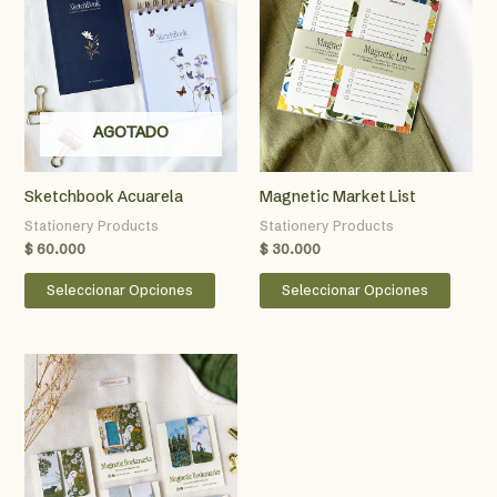
AGOTADO
Sketchbook Acuarela
Magnetic Market List
Stationery Products
Stationery Products
$
60.000
$
30.000
Este
Este
Seleccionar Opciones
Seleccionar Opciones
producto
produ
tiene
tiene
múltiples
múltip
variantes.
varian
Las
Las
opciones
opcio
se
se
pueden
puede