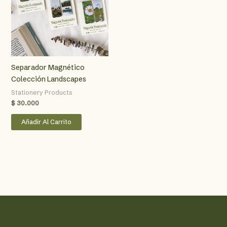
elegir
elegir
en
en
la
la
página
págin
de
de
producto
produ
Separador Magnético
Colección Landscapes
Stationery Products
$
30.000
Añadir Al Carrito