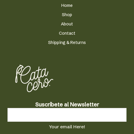
en
Home
la
Shop
página
About
de
producto
Contact
Shipping & Returns
N
Suscríbete al Newsletter
e
w
s
Your email Here!
l