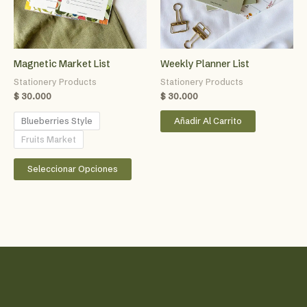
la
página
de
producto
Magnetic Market List
Weekly Planner List
Stationery Products
Stationery Products
$
30.000
$
30.000
Blueberries Style
Añadir Al Carrito
Fruits Market
Este
Seleccionar Opciones
producto
tiene
múltiples
variantes.
Las
opciones
se
pueden
elegir