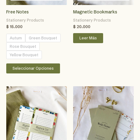
Free Notes
Magnetic Bookmarks
Stationery Products
Stationery Products
$
15.000
$
20.000
Autum
Green Bouquet
Leer Más
Rose Bouquet
Yellow Bouquet
Este
Seleccionar Opciones
producto
tiene
múltiples
variantes.
Las
opciones
se
pueden
elegir
en