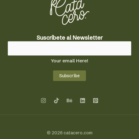
S
Suscríbete al Newsletter
u
s
c
Your email Here!
r
í
Subscribe
b
e
t
e
a
l
S
u
© 2026 catacero.com
s