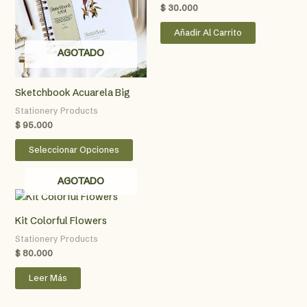
$
30.000
Añadir Al Carrito
AGOTADO
Sketchbook Acuarela Big
Stationery Products
$
95.000
Este
Seleccionar Opciones
producto
tiene
AGOTADO
múltiples
variantes.
Kit Colorful Flowers
Las
opciones
Stationery Products
se
$
80.000
pueden
Leer Más
elegir
en