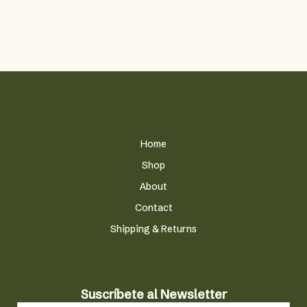
la
página
de
producto
Home
Shop
About
Contact
Shipping & Returns
N
Suscríbete al Newsletter
e