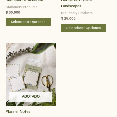
Landscapes
Stationery Products
$
60.000
Stationery Products
$
25.000
Este
Seleccionar Opciones
producto
Este
Seleccionar Opciones
tiene
produ
múltiples
tiene
variantes.
múltip
Las
varian
opciones
Las
se
opcio
pueden
se
elegir
puede
en
elegir
la
en
página
la
AGOTADO
de
págin
producto
de
produ
Planner Notes