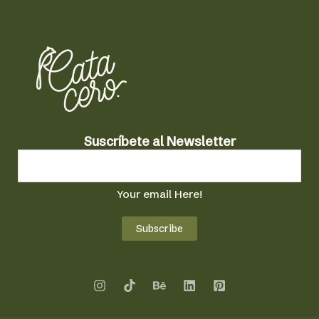
a
Suscríbete al Newsletter
l
a
l
Your email Here!
a
l
Subscribe