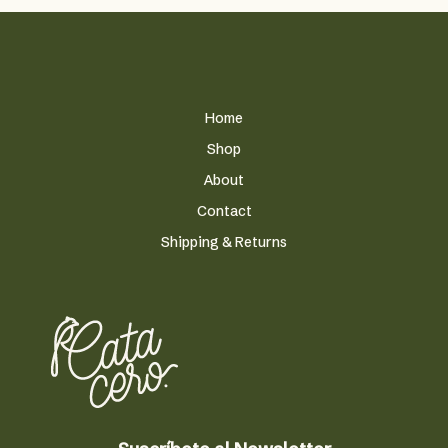
se
pueden
elegir
en
la
Home
página
Shop
de
producto
About
Contact
Shipping & Returns
a