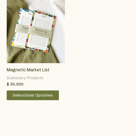
Las
opciones
se
pueden
elegir
en
la
página
de
producto
Magnetic Market List
Stationery Products
$
30.000
Este
Seleccionar Opciones
producto
tiene
múltiples
variantes.
Las
opciones