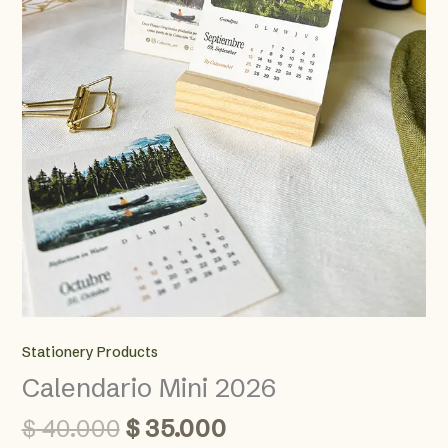
Stationery Products
Calendario Mini 2026
Original
Current
$
40.000
$
35.000