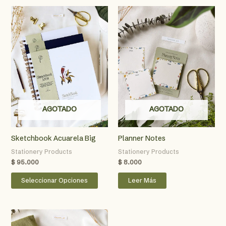
AGOTADO
AGOTADO
Sketchbook Acuarela Big
Planner Notes
Stationery Products
Stationery Products
$
95.000
$
8.000
Este
Seleccionar Opciones
Leer Más
producto
tiene
múltiples
variantes.