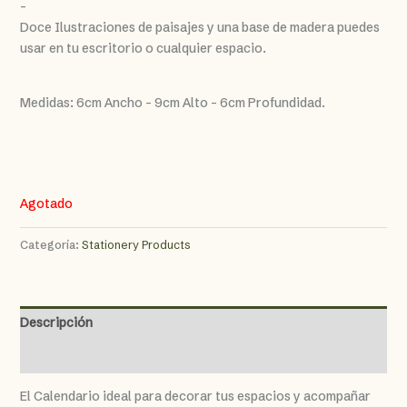
price
price
–
was:
is:
Doce Ilustraciones de paisajes y una base de madera puedes
$ 40.000.
$ 35.000.
usar en tu escritorio o cualquier espacio.
Medidas: 6cm Ancho – 9cm Alto – 6cm Profundidad.
Agotado
Categoría:
Stationery Products
Descripción
Valoraciones (0)
El Calendario ideal para decorar tus espacios y acompañar