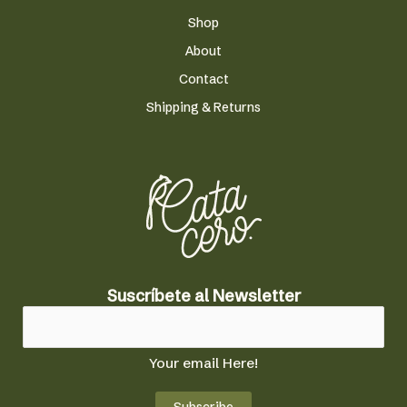
Shop
About
Contact
Shipping & Returns
a
Suscríbete al Newsletter
l
N
e
Your email Here!
w
s
Subscribe