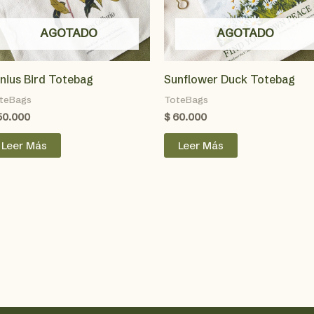
AGOTADO
AGOTADO
nius Bird Totebag
Sunflower Duck Totebag
teBags
ToteBags
50.000
$
60.000
Leer Más
Leer Más