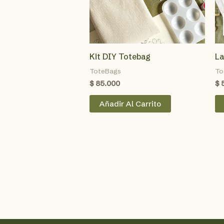
Kit DIY Totebag
La
ToteBags
To
$
85.000
$
Añadir Al Carrito