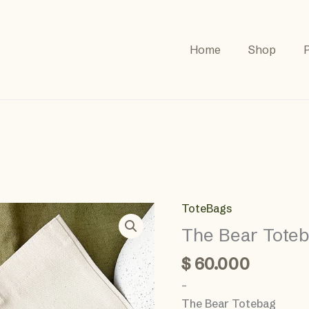
Home
Shop
P
ToteBags
The Bear Tote
$
60.000
–
The Bear Totebag