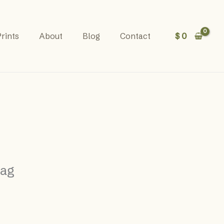
$
0
rints
About
Blog
Contact
bag