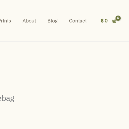
$
0
rints
About
Blog
Contact
tebag