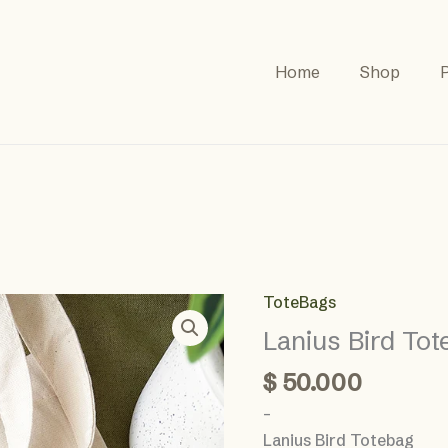
Home
Shop
P
ToteBags
Lanius Bird To
$
50.000
–
Lanius Bird Totebag