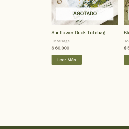
AGOTADO
Sunflower Duck Totebag
Bl
ToteBags
To
$
60.000
$
Leer Más