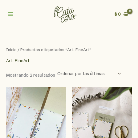
Ir
al
$
0
contenido
Inicio
/ Productos etiquetados “Art. FineArt”
Art. FineArt
Sorted
Mostrando 2 resultados
by
latest