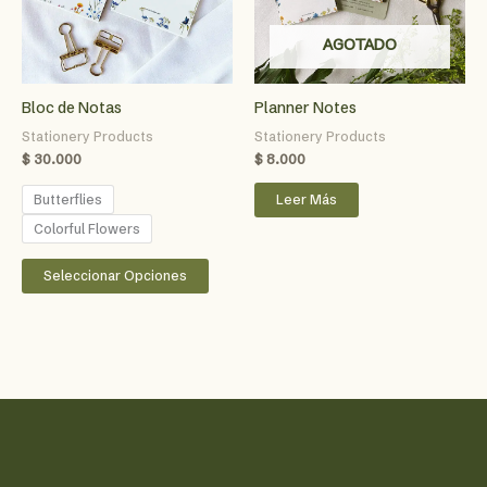
AGOTADO
Bloc de Notas
Planner Notes
Stationery Products
Stationery Products
$
30.000
$
8.000
Butterflies
Leer Más
Colorful Flowers
Este
Seleccionar Opciones
producto
tiene
múltiples
variantes.
Las
opciones
se
pueden