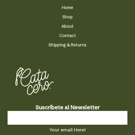
elegir
en
Home
la
Shop
página
About
de
producto
Contact
Shipping & Returns
N
Suscríbete al Newsletter
e
w
s
Your email Here!
l