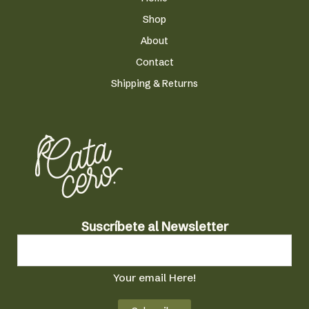
Shop
About
Contact
Shipping & Returns
N
Suscríbete al Newsletter
e
w
s
Your email Here!
l
e